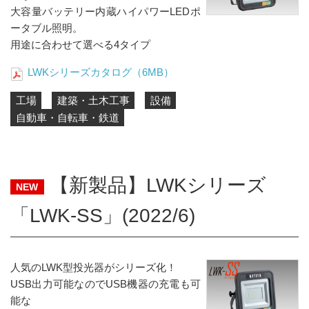
大容量バッテリー内蔵ハイパワーLEDポ
ータブル照明。
用途に合わせて選べる4タイプ
LWKシリーズカタログ（6MB）
工場
建築・土木工事
設備
自動車・自転車・鉄道
【新製品】LWKシリーズ
NEW
「LWK-SS」(2022/6)
人気のLWK型投光器がシリーズ化！
USB出力可能なのでUSB機器の充電も可
能な