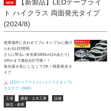
【新製品】LEDテープライ
NEW
ト ハイクラス 両面発光タイプ
(2024/8)
使用場所に合わせてフレキシブルに曲げ
られるLED照明
さらに明るい全光束1800Lm(1mあたり)
100ｍまで連結点灯可能！！
発光面を気にしなくてOK！両面発光タ
イプ
LEDテープライト(ハイクラスタイプ)
カタログ（6MB）
工場
建築・土木工事
設備
物流・倉庫