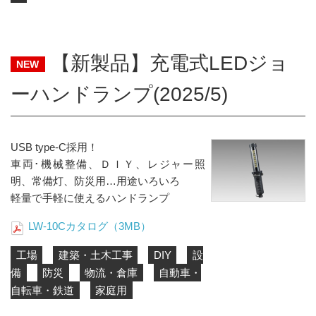
【新製品】充電式LEDジョ
NEW
ーハンドランプ(2025/5)
USB type-C採用！
車両･機械整備、ＤＩＹ、レジャー照
明、常備灯、防災用…用途いろいろ
軽量で手軽に使えるハンドランプ
LW-10Cカタログ（3MB）
工場
建築・土木工事
DIY
設
備
防災
物流・倉庫
自動車・
自転車・鉄道
家庭用