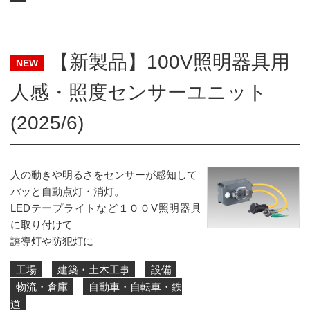
【新製品】100V照明器具用
NEW
人感・照度センサーユニット
(2025/6)
人の動きや明るさをセンサーが感知して
パッと自動点灯・消灯。
LEDテープライトなど１００V照明器具
に取り付けて
誘導灯や防犯灯に
工場
建築・土木工事
設備
物流・倉庫
自動車・自転車・鉄
道