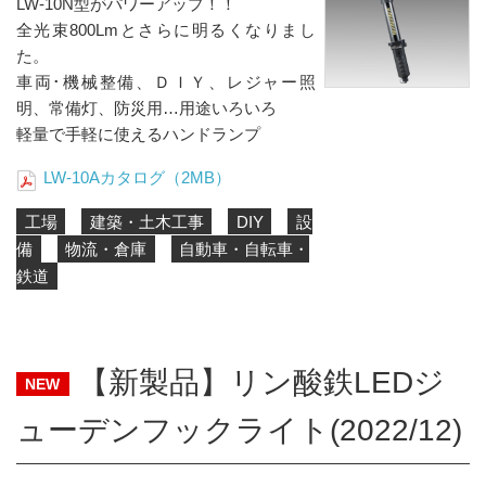
LW-10N型がパワーアップ！！
全光束800Lmとさらに明るくなりまし
た。
車両･機械整備、ＤＩＹ、レジャー照
明、常備灯、防災用…用途いろいろ
軽量で手軽に使えるハンドランプ
LW-10Aカタログ（2MB）
工場
建築・土木工事
DIY
設
備
物流・倉庫
自動車・自転車・
鉄道
【新製品】リン酸鉄LEDジ
NEW
ューデンフックライト(2022/12)