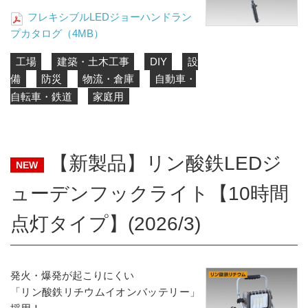
フレキシブルLEDジョーハンドラン
プカタログ（4MB）
工場
建築・土木工事
DIY
設
備
防災
物流・倉庫
自動車・
自転車・鉄道
家庭用
【新製品】リン酸鉄LEDジ
NEW
ューデンフックライト【10時間
点灯タイプ】(2026/3)
発火・爆発が起こりにくい
「リン酸鉄リチウムイオンバッテリー」