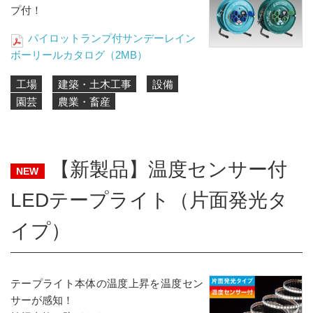
プ付！
パイロットランプ付サンデーレイン
ボーリールカタログ（2MB）
工場
建築・土木工事
設備
園芸
農業・畜産
【新製品】温度センサー付
NEW
LEDテープライト（片面発光タ
イプ）
テープライト本体の温度上昇を温度セン
サーが感知！