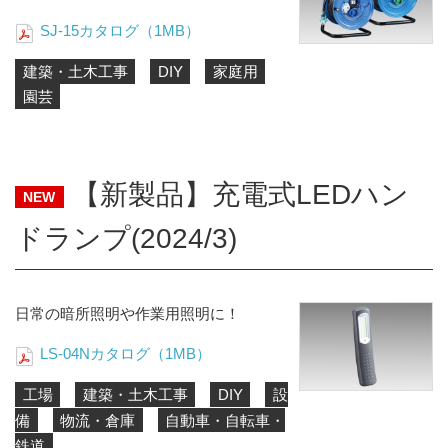
SJ-15カタログ（1MB）
建築・土木工事
DIY
家庭用
園芸
【新製品】充電式LEDハン
NEW
ドランプ(2024/3)
日常の暗所照明や作業用照明に！
LS-04Nカタログ（1MB）
工場
建築・土木工事
DIY
設
備
物流・倉庫
自動車・自転車・
鉄道