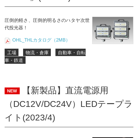
圧倒的軽さ、圧倒的明るさのハタヤ次世
代投光器！
OHL_THLカタログ（2MB）
工場
物流・倉庫
自動車・自転
車・鉄道
【新製品】直流電源用
NEW
（DC12V/DC24V）LEDテープラ
イト(2023/4)