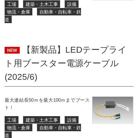
工場
建築・土木工事
設備
物流・倉庫
自動車・自転車・鉄
道
【新製品】LEDテープライ
NEW
ト用ブースター電源ケーブル
(2025/6)
最大連結長50ｍを最大100ｍまでブース
ト！
工場
建築・土木工事
設備
物流・倉庫
自動車・自転車・鉄
道