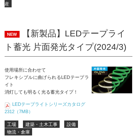
産
【新製品】LEDテープライ
NEW
ト蓄光 片面発光タイプ(2024/3)
使用場所に合わせて
フレキシブルに曲げられるLEDテープラ
イト
消灯しても明るく光る蓄光タイプ！
LEDテープライトシリーズカタログ
2312（7MB）
工場
建築・土木工事
設備
物流・倉庫