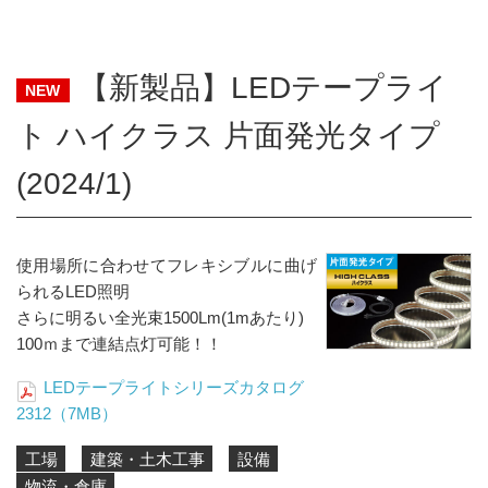
【新製品】LEDテープライ
NEW
ト ハイクラス 片面発光タイプ
(2024/1)
使用場所に合わせてフレキシブルに曲げ
られるLED照明
さらに明るい全光束1500Lm(1mあたり)
100ｍまで連結点灯可能！！
LEDテープライトシリーズカタログ
2312（7MB）
工場
建築・土木工事
設備
物流・倉庫