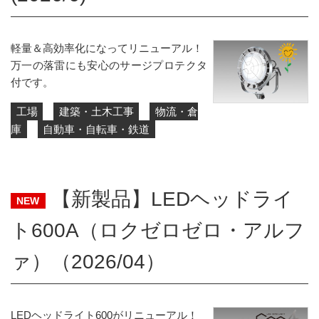
軽量＆高効率化になってリニューアル！
万一の落雷にも安心のサージプロテクタ
付です。
工場
建築・土木工事
物流・倉
庫
自動車・自転車・鉄道
【新製品】LEDヘッドライ
NEW
ト600A（ロクゼロゼロ・アルフ
ァ）（2026/04）
LEDヘッドライト600がリニューアル！