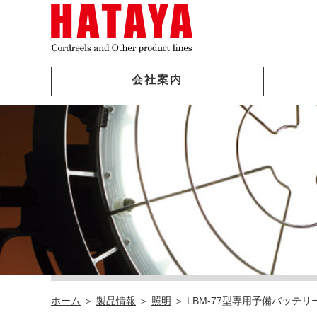
会社案内
ごあいさつ
コードリール
製品の修理について
新卒採用情報
会社概
照明
技術資
経験者
年表
電圧変換器
生産完了・廃番製品
職場環境
コンプ
関連商
ダウン
福利厚
カタログ
イベン
ホーム
＞
製品情報
＞
照明
＞ LBM-77型専用予備バッテリ