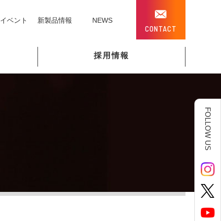
イベント
新製品情報
NEWS
CONTACT
採用情報
FOLLOW US
所属団体及び外部推薦取得製品
各種リール
各種見積書
採用Q&A
KS)
取得特許等一覧
新製品情報