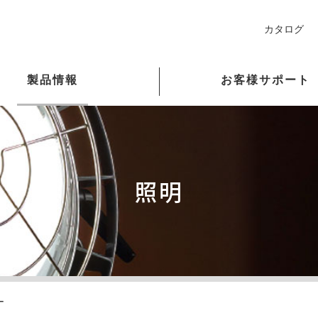
カタログ
製品情報
お客様サポート
要（グループ会社含む）
料
採用情報
事業所
取付型自動巻取リール
よくあるご質問
トピックス
照明
ライアンスの基本原則
品
ロード
生
環境方針
業務用大型特殊設計リール(O
ト
アイコンガイド
ー