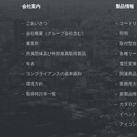
会社案内
製品情報
ごあいさつ
コードリ
会社概要（グループ会社含む）
照明
事業所
取付型自
所属団体及び外部推薦取得製品
各種リー
年表
電圧変換
コンプライアンスの基本原則
関連商品
環境方針
業務用大
取得特許等一覧
新製品情
カタログ
イベント
アイコン